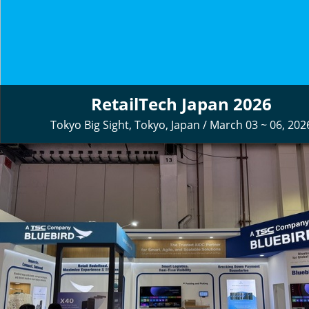
0
1
2
RetailTech Japan 2026
Tokyo Big Sight, Tokyo, Japan / March 03 ~ 06, 202
3
4
5