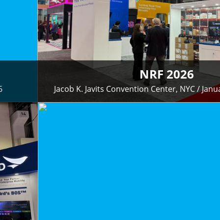
0
1
1
2
0
2
3
1
NRF 2026
6
Jacob K. Javits Convention Center, NYC / Janu
3
4
2
4
5
3
5
6
4