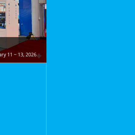
0
0
0
1
1
1
ary 11 ~ 13, 2026
2
2
2
3
3
3
4
4
4