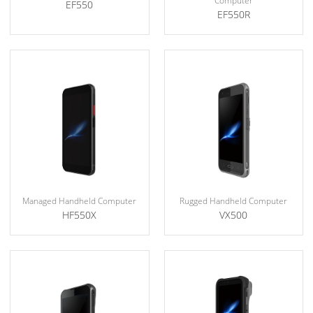
Computer
EF550
EF550R
Managed Handheld Computer
Rugged Handheld Computer
HF550X
VX500