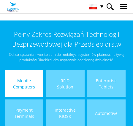
HOME
Produkty
Mobile Computers
Pełny Zakres Rozwiązań Technologii
Bezprzewodowej dla Przedsiębiorstw
Od zarządzania inwentarzem do mobilnych systemów płatności, używaj
produktów Bluebird, aby usprawnić codzienną działalność.
Mobile
RFID
Enterprise
Computers
Solution
Tablets
Payment
Interactive
Automotive
Terminals
KIOSK