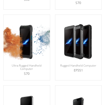
S70
Ultra-Rugged Handheld
Rugged Handheld Computer
Computer
EF551
S70
Explosion Protection