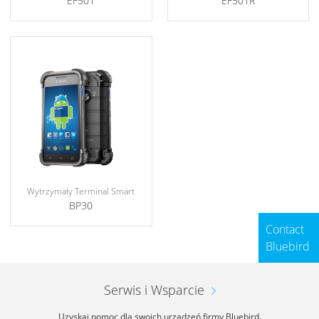
EF501
EF501R
Wytrzymały Terminal Smart
BP30
Contact
Bluebird
Serwis i Wsparcie
Uzyskaj pomoc dla swoich urządzeń firmy Bluebird.