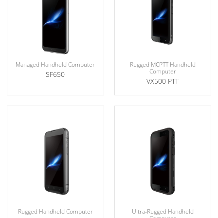
Managed Handheld Computer
Rugged MCPTT Handheld
Computer
SF650
VX500 PTT
Rugged Handheld Computer
Ultra-Rugged Handheld