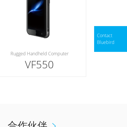
Contact
Bluebird
Rugged Handheld Computer
VF550
合作伙伴