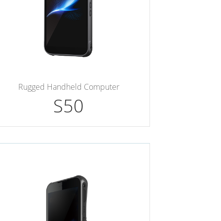
Rugged Handheld Computer
S50