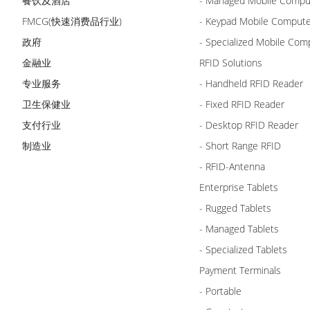
餐饮及酒店
- Managed Mobile Compu
FMCG(快速消费品行业)
- Keypad Mobile Comput
政府
- Specialized Mobile Com
金融业
RFID Solutions
专业服务
- Handheld RFID Reader
卫生保健业
- Fixed RFID Reader
支付行业
- Desktop RFID Reader
制造业
- Short Range RFID
- RFID-Antenna
Enterprise Tablets
- Rugged Tablets
- Managed Tablets
- Specialized Tablets
Payment Terminals
- Portable