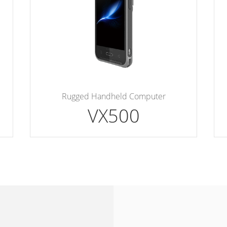
Rugged Handheld Computer
VX500