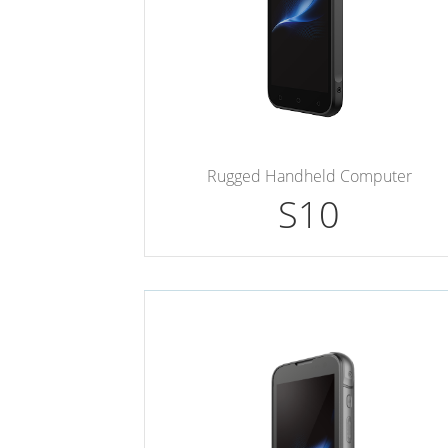
Rugged Handheld Computer
S10