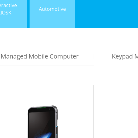
eractive
Automotive
KIOSK
Managed Mobile Computer
Keypad M