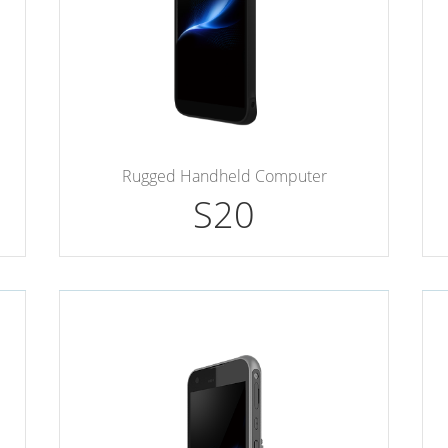
Rugged Handheld Computer
S20