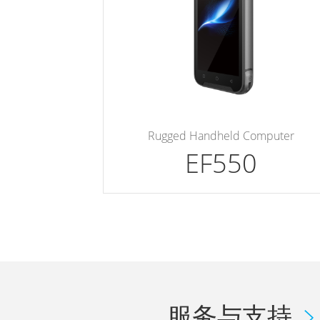
Rugged Handheld Computer
EF550
服务与支持