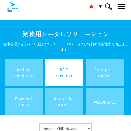
HOME
製品
RFIDソリューション
業務用トータルソリューション
Desktop RFID Reader
在庫管理からモバイル決済まで、 Bluebirdのデバイスは毎日の作業能率を向上させ
ます。
Mobile
RFID
Enterprise
Computers
Solution
Tablets
Payment
Interactive
Automotive
Terminals
KIOSK