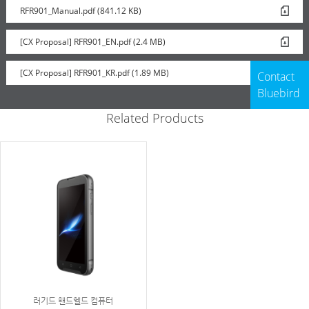
RFR901_Manual.pdf (841.12 KB)
[CX Proposal] RFR901_EN.pdf (2.4 MB)
[CX Proposal] RFR901_KR.pdf (1.89 MB)
Contact
Bluebird
Related Products
러기드 핸드헬드 컴퓨터