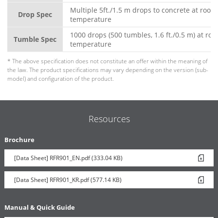
Multiple 5ft./1.5 m drops to concrete at room
Drop Spec
temperature
1000 drops (500 tumbles, 1.6 ft./0.5 m) at ro
Tumble Spec
temperature
* The above specification does not constitute an offer within the meaning of
the law. The product specifications may vary depending on the version (sub-
model) and configuration of the product.
Resources
Brochure
[Data Sheet] RFR901_EN.pdf (333.04 KB)
[Data Sheet] RFR901_KR.pdf (577.14 KB)
Manual & Quick Guide