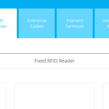
ID
Enterprise
Payment
Int
tion
Tablets
Terminals
Fixed RFID Reader