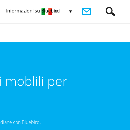
Informazioni su Bluebird
IT
moblili per
tidiane con Bluebird.