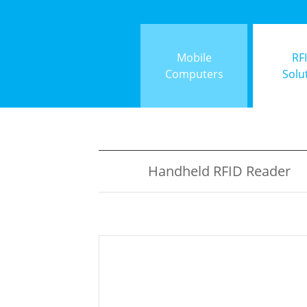
Mobile
RF
Computers
Solu
Handheld RFID Reader