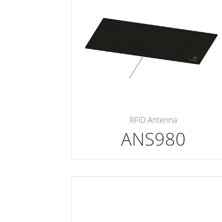
RFID Antenna
ANS980