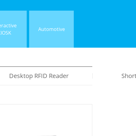
eractive
Automotive
KIOSK
Desktop RFID Reader
Shor