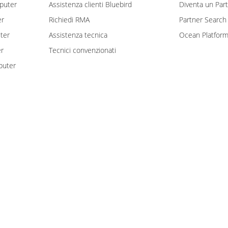
puter
Assistenza clienti Bluebird
Diventa un Par
er
Richiedi RMA
Partner Search
ter
Assistenza tecnica
Ocean Platfor
er
Tecnici convenzionati
puter